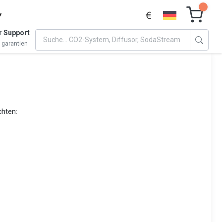
r Support
n garantien
chten: