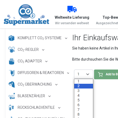
Weltweite Lieferung
Top-Bewe
Wir versenden weltweit
Ausgezeichne
Ihr Einkaufswa
KOMPLETT CO
SYSTEME
2
Sie haben keine Artikel in 
CO
-REGLER
2
Bitte durchsuchen Sie die 
CO
ADAPTER
2
DIFFUSOREN & REAKTOREN
CO
ÜBERWACHUNG
2
BLASENZÄHLER
RÜCKSCHLAGVENTILE