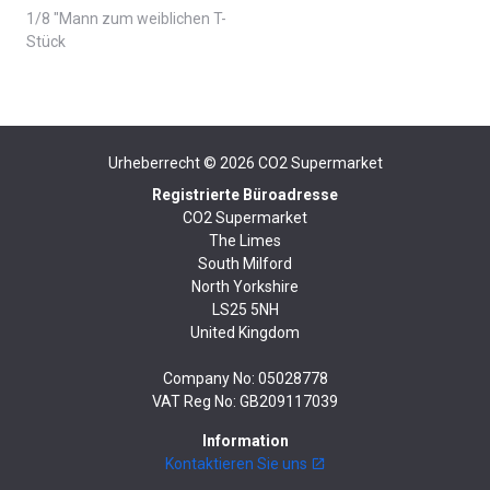
1/8 "Mann zum weiblichen T-
Stück
Urheberrecht © 2026
CO2 Supermarket
Registrierte Büroadresse
CO2 Supermarket
The Limes
South Milford
North Yorkshire
LS25 5NH
United Kingdom
Company No: 05028778
VAT Reg No: GB209117039
Information
Kontaktieren Sie uns